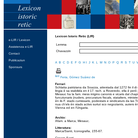
Lexicon Istoric Retic (LIR)
e-LIR / Lexicon
Lemma
Assistenza e-LIR
Chavazzin
Contact
Publicaziun
A
B
C
D
E
F
G
H
I
J
K
L
M
N
O
P
Q
R
S
T
U
Sponsurs
Feria, Gómez Suárez de
Ferrari
Schlatta patriziana da Soazza, attestada dal 1272 fin il di
lingia è sa stabilida en il 17. tsch. a Roveredo, ella è però
Mesauc ha la fam. mess intgins canonis e vicaris dal chapit
funcziunaris (nuders, procuraturs fiscals, statalters, minis
èn ils F. stads cumissaris, podestats e sindicaturs da las T
nua ch'els èn stads activs surtut sco negoziants, auters èn
Vienna ed en l'Ungaria.
Archiv:
Afam. a Marca, Mesauc.
Litteratura:
Marca/Santi, Iconografia, 155-67.
Cesare Santi