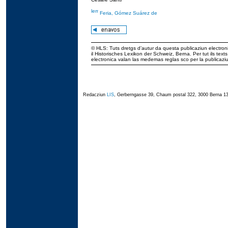
Feria, Gómez Suárez de
© HLS: Tuts dretgs d’autur da questa publicaziun electroni
il Historisches Lexikon der Schweiz, Berna. Per tut ils tex
electronica valan las medemas reglas sco per la publicaz
Redacziun
LIS
, Gerberngasse 39, Chaum postal 322, 3000 Berna 13,