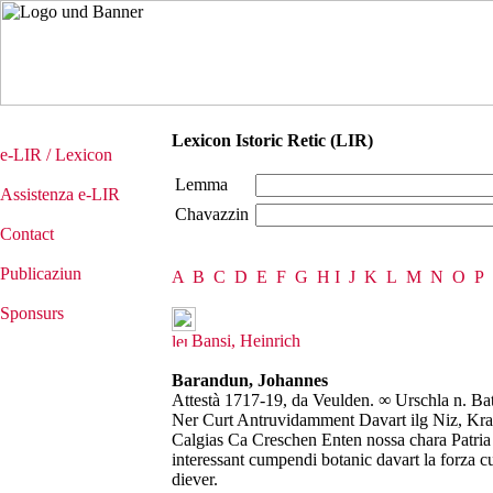
Lexicon Istoric Retic (LIR)
e-LIR / Lexicon
Lemma
Assistenza e-LIR
Chavazzin
Contact
Publicaziun
A
B
C
D
E
F
G
H
I
J
K
L
M
N
O
P
Sponsurs
Bansi, Heinrich
Barandun, Johannes
Attestà 1717-19, da Veulden. ∞ Urschla n. Bat
Ner Curt Antruvidamment Davart ilg Niz, Kraff
Calgias Ca Creschen Enten nossa chara Patria D
interessant cumpendi botanic davart la forza cu
diever.