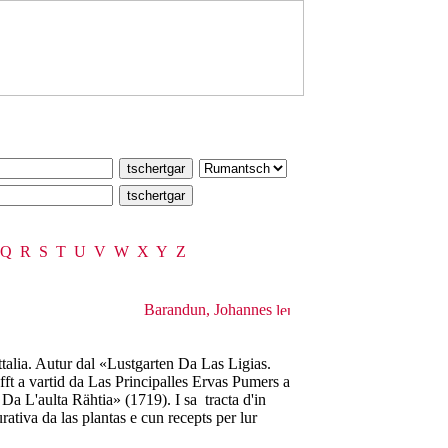
Q
R
S
T
U
V
W
X
Y
Z
Barandun, Johannes
talia. Autur dal «Lustgarten Da Las Ligias.
t a vartid da Las Principalles Ervas Pumers a
a L'aulta Rähtia» (1719). I sa tracta d'in
rativa da las plantas e cun recepts per lur