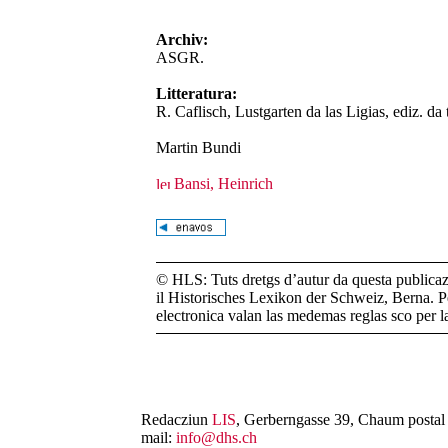
Archiv:
ASGR.
Litteratura:
R. Caflisch, Lustgarten da las Ligias, ediz. da
Martin Bundi
Bansi, Heinrich
© HLS: Tuts dretgs d’autur da questa publicazi
il Historisches Lexikon der Schweiz, Berna. Pe
electronica valan las medemas reglas sco per 
Redacziun
LIS
, Gerberngasse 39, Chaum postal 
mail:
info@dhs.ch