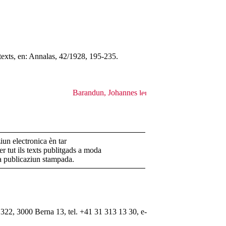
 texts, en: Annalas, 42/1928, 195-235.
Barandun, Johannes
un electronica èn tar
r tut ils texts publitgads a moda
la publicaziun stampada.
322, 3000 Berna 13, tel. +41 31 313 13 30, e-