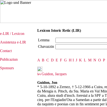
Lexicon Istoric Retic (LIR)
e-LIR / Lexicon
Lemma
Assistenza e-LIR
Chavazzin
Contact
Publicaziun
A
B
C
D
E
F
G
H
I
J
K
L
M
N
O
P
Sponsurs
Guidon, Jacques
Guidon, Jon
* 5-10-1892 a Zernez, † 5-12-1966 a Cuira, ref
da Mengia n. Pitsch, da Sta. Maria en Val Müs
Cuira, alura studi d'insch. forestal a la SPF a 
cirq. per l'Engiadin'Ota a Samedan a partir d
da raquints e poesias cun in fin sentiment per l