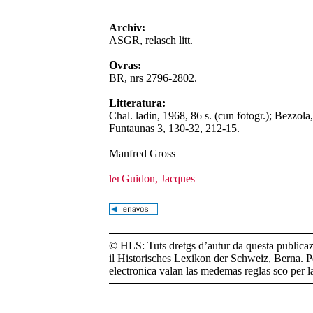
Archiv:
ASGR, relasch litt.
Ovras:
BR, nrs 2796-2802.
Litteratura:
Chal. ladin, 1968, 86 s. (cun fotogr.); Bezzola,
Funtaunas 3, 130-32, 212-15.
Manfred Gross
Guidon, Jacques
© HLS: Tuts dretgs d’autur da questa publicazi
il Historisches Lexikon der Schweiz, Berna. Pe
electronica valan las medemas reglas sco per 