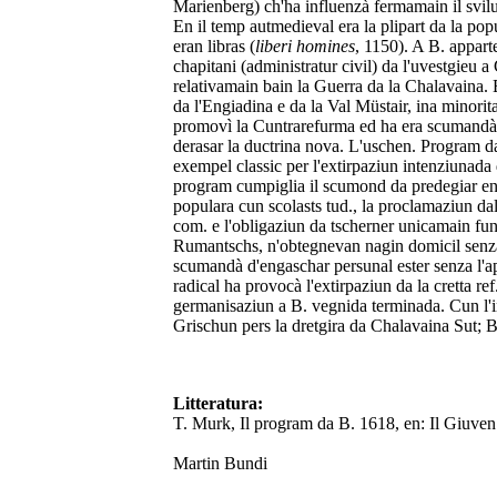
Marienberg) ch'ha influenzà fermamain il svilup
En il temp autmedieval era la plipart da la pop
eran libras (
liberi homines
, 1150). A B. appart
chapitani (administratur civil) da l'uvestgieu 
relativamain bain la Guerra da la Chalavaina. En
da l'Engiadina e da la Val Müstair, ina minori
promovì la Cuntrarefurma ed ha era scumandà da
derasar la ductrina nova. L'uschen. Program da 
exempel classic per l'extirpaziun intenziunada
program cumpiglia il scumond da predegiar en l
populara cun scolasts tud., la proclamaziun dal
com. e l'obligaziun da tscherner unicamain funczi
Rumantschs, n'obtegnevan nagin domicil senza
scumandà d'engaschar persunal ester senza l'a
radical ha provocà l'extirpaziun da la cretta ref
germanisaziun a B. vegnida terminada. Cun l'ins
Grischun pers la dretgira da Chalavaina Sut; 
Litteratura:
T. Murk, Il program da B. 1618, en: Il Giuve
Martin Bundi