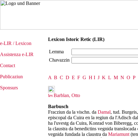
Lexicon Istoric Retic (LIR)
e-LIR / Lexicon
Lemma
Assistenza e-LIR
Chavazzin
Contact
Publicaziun
A
B
C
D
E
F
G
H
I
J
K
L
M
N
O
P
Sponsurs
Barblan, Otto
Barbusch
Fracziun da la vischn. da
Damal
, tud. Burgeis
episcopal da Cuira en la regiun da l'Adisch dal
ha l'uvestg da Cuira, Konrad von Biberegg, con
la claustra da benedictins vegnida translocada 
vegnida fundada la claustra da
Mariamunt
(ten