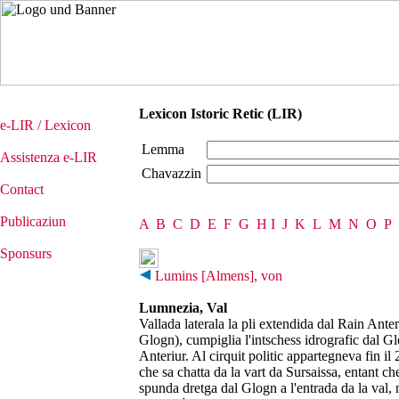
Lexicon Istoric Retic (LIR)
e-LIR / Lexicon
Lemma
Assistenza e-LIR
Chavazzin
Contact
Publicaziun
A
B
C
D
E
F
G
H
I
J
K
L
M
N
O
P
Sponsurs
Lumins [Almens], von
Lumnezia, Val
Vallada laterala la pli extendida dal Rain Anter
Glogn), cumpiglia l'intschess idrografic dal Gl
Anteriur. Al cirquit politic appartegneva fin
che sa chatta da la vart da Sursaissa, entant che
spunda dretga dal Glogn a l'entrada da la val, n