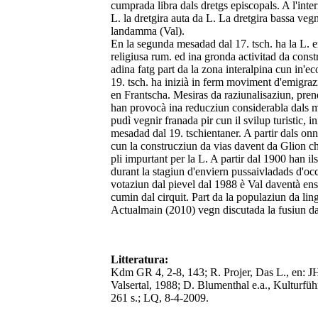
cumprada libra dals dretgs episcopals. A l'int
L. la dretgira auta da L. La dretgira bassa vegn
landamma (Val).
En la segunda mesadad dal 17. tsch. ha la L. en
religiusa rum. ed ina gronda activitad da const
adina fatg part da la zona interalpina cun in'
19. tsch. ha inizià in ferm moviment d'emigraz
en Frantscha. Mesiras da raziunalisaziun, pre
han provocà ina reducziun considerabla dals m
pudì vegnir franada pir cun il svilup turistic, 
mesadad dal 19. tschientaner. A partir dals on
cun la construcziun da vias davent da Glion ch'è
pli impurtant per la L. A partir dal 1900 han ils
durant la stagiun d'enviern pussaivladads d'oc
votaziun dal pievel dal 1988 è Val daventà ens
cumin dal cirquit. Part da la populaziun da l
Actualmain (2010) vegn discutada la fusiun da
Litteratura:
Kdm GR 4, 2-8, 143; R. Projer, Das L., en: J
Valsertal, 1988; D. Blumenthal e.a., Kulturf
261 s.; LQ, 8-4-2009.