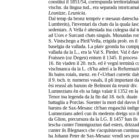
constituì il 1851/54, correspunda territorialmain
vischn. da lingua tud., era separada istoricama
Leunizze
,
Leunicia
.
Dal temp da bronz tempriv e mesaun datescha l
Lumbrein), l'inventari da chats da la quala las
sedentars. A Vella è attestada ina culegna dal 
ad Uors e Surcasti chats singuls. Munaidas ro
S. Vintschegn a Pleif/Vella, erigida prob. en il 
baselgia da vallada. La plaiv gronda ha cumpiglià
vallada da la L., era la Val S. Pieder. Val è d
Fraissen (oz Degen) enturn il 1345. Il process 
16. fin viaden il 20. tsch. ed è vegnì terminà c
vischnanca da la L. ch'ha aderì a la Refurmazi
Ils bains roials, menz. en l'«Urbari curretic da
il 9. tsch. tr. numerus vasals, il pli impurtant d
èsi reussì als baruns de Belmont da reunir div. 
Lumnezians èn els sa fatgs valair il 1352 en l
Tenor ina legenda da la fin dal 18. tsch. duain l
battaglia a Porclas. Suenter la mort dal davos 
baruns de Sax-Mesauc ch'han engaschà indigens
Lumnezians aderì cun ils medems dretgs sco il
da Glion, precursura da la LG. Il 1457 han ils
lescha cunter l'immigraziun dad esters, drizza
cunter ils Blegnascs che s'acquistavan cuntinua
ha Johann Peter de Sax-Mesauc vendì ses posses