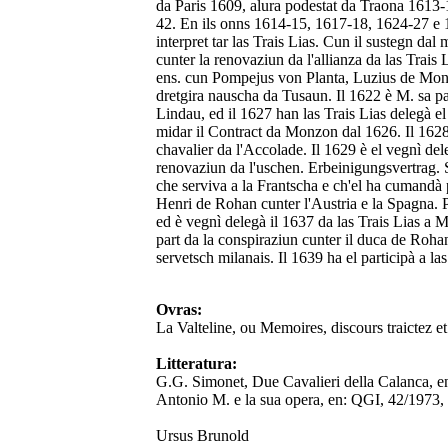
da Paris 1609, alura podestat da Traona 1613-
42. En ils onns 1614-15, 1617-18, 1624-27 e 16
interpret tar las Trais Lias. Cun il sustegn dal
cunter la renovaziun da l'allianza da las Trais
ens. cun Pompejus von Planta, Luzius de Mont,
dretgira nauscha da Tusaun. Il 1622 è M. sa par
Lindau, ed il 1627 han las Trais Lias delegà el 
midar il Contract da Monzon dal 1626. Il 1628 
chavalier da l'Accolade. Il 1629 è el vegnì del
renovaziun da l'uschen. Erbeinigungsvertrag. S
che serviva a la Frantscha e ch'el ha cumandà p
Henri de Rohan cunter l'Austria e la Spagna. Pli 
ed è vegnì delegà il 1637 da las Trais Lias a 
part da la conspiraziun cunter il duca de Roha
servetsch milanais. Il 1639 ha el participà a la
Ovras:
La Valteline, ou Memoires, discours traictez et 
Litteratura:
G.G. Simonet, Due Cavalieri della Calanca, en
Antonio M. e la sua opera, en: QGI, 42/1973,
Ursus Brunold