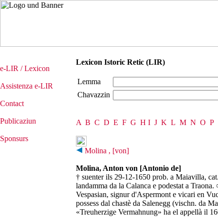
Lexicon Istoric Retic (LIR)
e-LIR / Lexicon
Lemma
Assistenza e-LIR
Chavazzin
Contact
Publicaziun
A
B
C
D
E
F
G
H
I
J
K
L
M
N
O
P
Sponsurs
Molina , [von]
Molina, Anton von [Antonio de]
† suenter ils 29-12-1650 prob. a Maiavilla, cat
landamma da la Calanca e podestat a Traona. ∞
Vespasian, signur d'Aspermont e vicari en Vuc
possess dal chastè da Salenegg (vischn. da Maia
«Treuherzige Vermahnung» ha el appellà il 1608 