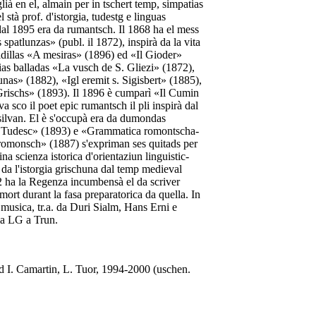
glià en el, almain per in tschert temp, simpatias
 stà prof. d'istorgia, tudestg e linguas
r dal 1895 era da rumantsch. Il 1868 ha el mess
 spatlunzas» (publ. il 1872), inspirà da la vita
 idillas «A mesiras» (1896) ed «Il Gioder»
sias balladas «La vusch de S. Gliezi» (1872),
nas» (1882), «Igl eremit s. Sigisbert» (1885),
 Grischs» (1893). Il 1896 è cumparì «Il Cumin
a sco il poet epic rumantsch il pli inspirà dal
silvan. El è s'occupà era da dumondas
 u Tudesc» (1893) e «Grammatica romontscha-
l romonsch» (1887) s'expriman ses quitads per
a scienza istorica d'orientaziun linguistic-
 da l'istorgia grischuna dal temp medieval
02 ha la Regenza incumbensà el da scriver
ort durant la fasa preparatorica da quella. In
musica, tr.a. da Duri Sialm, Hans Erni e
la LG a Trun.
d I. Camartin, L. Tuor, 1994-2000 (uschen.