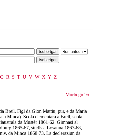
Q
R
S
T
U
V
W
X
Y
Z
Murbegn
da Breil. Figl da Gion Mattiu, pur, e da Maria
ia a Minca). Scola elementara a Breil, scola
claustrala da Mustér 1861-62. Gimnasi al
 Friburg 1865-67, studis a Losanna 1867-68,
 l'Univ. da Minca 1868-73. La decleraziun da