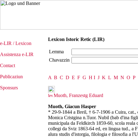
Lexicon Istoric Retic (LIR)
e-LIR / Lexicon
Lemma
Assistenza e-LIR
Chavazzin
Contact
Publicaziun
A
B
C
D
E
F
G
H
I
J
K
L
M
N
O
P
Sponsurs
Muoth, Franzestg Eduard
Muoth, Giacun Hasper
* 29-9-1844 a Breil, † 6-7-1906 a Cuira, cat., 
Monica Cristgina n.Tuor. Nubil (bab d'ina figl
municipala da Feldkirch 1859-60, scola reala 
collegi da Sviz 1863-64 ed, en lingua tud., a
alura studis d'istorgia, filologia e filosofia a