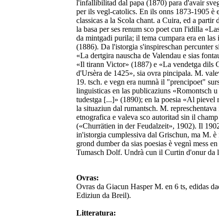
l'infallibilitad dal papa (1870) para d'avair sve
per ils vegl-catolics. En ils onns 1873-1905 è el
classicas a la Scola chant. a Cuira, ed a parti
la basa per ses renum sco poet cun l'idilla «Las
da mintgadi purila; il tema cumpara era en las
(1886). Da l'istorgia s'inspireschan percunter 
«La dertgira nauscha de Valendau e sias fontau
«Il tirann Victor» (1887) e «La vendetga dils
d'Ursèra de 1425», sia ovra pincipala. M. valev
19. tsch. e vegn era numnà il "prencipoet" sur
linguisticas en las publicaziuns «Romontsch
tudestga [...]» (1890); en la poesia «Al pieve
la situaziun dal rumantsch. M. represchentava in
etnografica e valeva sco autoritad sin il champ
(«Churrätien in der Feudalzeit», 1902). Il 19
in'istorgia cumplessiva dal Grischun, ma M. è m
grond dumber da sias poesias è vegnì mess en 
Tumasch Dolf. Undrà cun il Curtin d'onur da 
Ovras:
Ovras da Giacun Hasper M. en 6 ts, edidas da
Ediziun da Breil).
Litteratura: