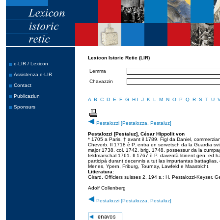
Lexicon Istoric Retic (LIR)
e-LIR / Lexicon
Lemma
Assistenza e-LIR
Chavazzin
Contact
Publicaziun
A
B
C
D
E
F
G
H
I
J
K
L
M
N
O
P
Q
R
S
T
U
Sponsurs
Pestalozzi [Pestalozza, Pestaluz]
Pestalozzi [Pestaluz], César Hippolit von
* 1705 a Paris, † avant il 1789. Figl da Daniel, commerzia
Cheverb
. Il 1718 è P. entra en servetsch da la Guardia sv
major 1738, col. 1742, brig. 1748, possessur da la cump
feldmarschal 1761. Il 1767 è P. daventà litinent gen. ed
participà durant decennis a tut las impurtantas battaglias
Menes, Ypern, Friburg, Tournay, Lawfeld e Maastricht.
Litteratura:
Girard, Officiers suisses 2, 194 s.; H. Pestalozzi-Keyser, 
Adolf Collenberg
Pestalozzi [Pestalozza, Pestaluz]