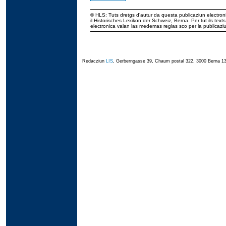
© HLS: Tuts dretgs d’autur da questa publicaziun electroni
il Historisches Lexikon der Schweiz, Berna. Per tut ils tex
electronica valan las medemas reglas sco per la publicaz
Redacziun
LIS
, Gerberngasse 39, Chaum postal 322, 3000 Berna 13,