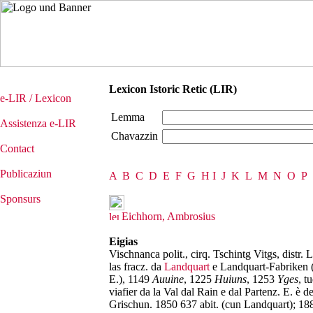
Lexicon Istoric Retic (LIR)
e-LIR / Lexicon
Lemma
Assistenza e-LIR
Chavazzin
Contact
Publicaziun
A
B
C
D
E
F
G
H
I
J
K
L
M
N
O
P
Sponsurs
Eichhorn, Ambrosius
Eigias
Vischnanca polit., cirq. Tschintg Vitgs, distr.
las fracz. da
Landquart
e Landquart-Fabriken (
E.), 1149
Auuine
, 1225
Huiuns
, 1253
Yges
, t
viafier da la Val dal Rain e dal Partenz. E. è
Grischun. 1850 637 abit. (cun Landquart); 18