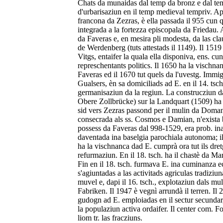
Chats da munaidas dal temp da bronz e dal tem
d'urbarisaziun en il temp medieval tempriv. Ap
francona da Zezras, è ella passada il 955 cun q
integrada a la fortezza episcopala da Friedau. 
da Faveras e, en mesira pli modesta, da las cla
de Werdenberg (tuts attestads il 1149). Il 1519 
Vitgs, entaifer la quala ella disponiva, ens. cu
represchentants politics. Il 1650 ha la vischna
Faveras ed il 1670 tut quels da l'uvestg. Immigra
Gualsers, èn sa domiciliads ad E. en il 14. tsch
germanisaziun da la regiun. La construcziun d
Obere Zollbrücke) sur la Landquart (1509) ha p
sid vers Zezras passond per il mulin da Doma
consecrada als ss. Cosmos e Damian, n'exista 
possess da Faveras dal 998-1529, era prob. ina v
daventada ina baselgia parochiala autonoma; il
ha la vischnanca dad E. cumprà ora tut ils dretg
refurmaziun. En il 18. tsch. ha il chastè da Ma
Fin en il 18. tsch. furmava E. ina cuminanza e
s'agiuntadas a las activitads agriculas tradiziu
muvel e, dapi il 16. tsch., explotaziun dals mu
Fabriken. Il 1947 è vegnì arrundà il terren. Il
gudogn ad E. emploiadas en il sectur secundar,
la populaziun activa ordaifer. Il center com. Fo
liom tr. las fracziuns.