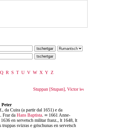
Q
R
S
T
U
V
W
X
Y
Z
Stuppan [Stupan], Victor
 Peter
., da Cuira (a partir dal 1651) e da
i. Frar da
Hans Baptista
. ∞ 1661 Anne-
1636 en servetsch militar franz., lt 1648, lt
as truppas svizras e grischunas en servetsch