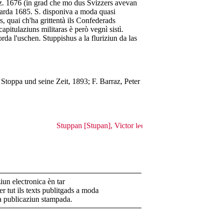
anz. 1676 (in grad che mo dus Svizzers avevan
garda 1685. S. disponiva a moda quasi
ers, quai ch'ha grittentà ils Confederads
capitulaziuns militaras è però vegnì sistì.
da l'uschen. Stuppishus a la fluriziun da las
Stoppa und seine Zeit, 1893; F. Barraz, Peter
Stuppan [Stupan], Victor
un electronica èn tar
r tut ils texts publitgads a moda
la publicaziun stampada.