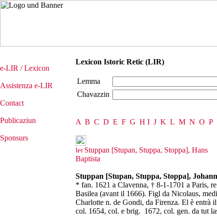
Lexicon Istoric Retic (LIR)
e-LIR / Lexicon
Lemma
Assistenza e-LIR
Chavazzin
Contact
Publicaziun
A
B
C
D
E
F
G
H
I
J
K
L
M
N
O
P
Sponsurs
Stuppan [Stupan, Stuppa, Stoppa], Hans
Baptista
Stuppan [Stupan, Stuppa, Stoppa], Johann
* fan. 1621 a Clavenna, † 8-1-1701 a Paris, ref
Basilea (avant il 1666). Figl da Nicolaus, med
Charlotte n. de Gondi, da Firenza. El è entrà il 
col. 1654, col. e brig. 1672, col. gen. da tut l