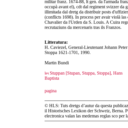
militar franz. 1674-88, lt gen. da l'armada fr
occupà avant el), cdt dal regiment svizzer da 
illimitada dal dretg da distribuir posts d'uffizi
(conflicts 1698). In process per avair violà las 
Chavalier da l'Urden da S. Louis. A Cuira regor
recrutaziuns da mercenaris tras ils Franzos.
Litteratura:
H. Caviezel, General-Lieutenant Johann Peter 
Stoppa 1621-1701, 1990.
Martin Bundi
Stuppan [Stupan, Stuppa, Stoppa], Hans
Baptista
© HLS: Tuts dretgs d’autur da questa publicazi
il Historisches Lexikon der Schweiz, Berna. Pe
electronica valan las medemas reglas sco per 