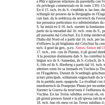
a Plür e tgiravan relaziuns da parentella cun l
els privilegis commerzials en ils onns 1391-15
En il 15. tsch. èn ils S. s'etablids tr. las fam. 
schlargià lur possess da la Bergiaglia en l'Eng
cun fam. da la noblezza da servetsch da l'uves
ina pussanza particulara sco administraturs da 
S. ha inizià en il 16. tsch. suenter la fundaziu
partir da la mesadad dal 16. tsch. eran ils S., p
pli pussanta dal Grischun. En il temp medieval
l'Italia dal Nord ed a partir dal 16. tsch. per 
d'uffiziers la pli briglianta dal Grischun ha cu
tsch. il grad da gen., p.ex.
Anton
,
Simon
ed
Ul
17. tsch., ens. cun ils Plantas, il pli grond dumb
A la posiziun dominanta dals S. ha contribuì lu
lingias sco ils S.-Samedan, ils S.-Grüsch, ils S
S.-Sils ed ils S.-Rietberg a partir dal 16. tsch.
ulteriurs roms èn sa furmads en Vuclina (a Tira
en l'Engalterra. Durant ils Scumbigls grischuns e
acturs principals, solitamain engaschads da la v
da la partida austr.-spagnola. La rivalitad cun i
murdraretsch da Pompejus Planta per incumbens
Suenter la Guerra da trent'onns è l'influenza 
Vuclina. En las Terras subditas avevan els, en 
pli grond possess funsil e la pli spessa rait da 
18. tsch. han els mess en las Terras subditas il