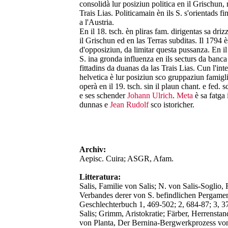
consolidà lur posiziun politica en il Grischun,
Trais Lias. Politicamain èn ils S. s'orientads fi
a l'Austria.
En il 18. tsch. èn pliras fam. dirigentas sa dri
il Grischun ed en las Terras subditas. Il 1794 
d'opposiziun, da limitar questa pussanza. En il 
S. ina gronda influenza en ils secturs da banca
fittadins da duanas da las Trais Lias. Cun l'in
helvetica è lur posiziun sco gruppaziun famigl
operà en il 19. tsch. sin il plaun chant. e fed. s
e ses schender
Johann Ulrich
.
Meta
è sa fatga 
dunnas e
Jean Rudolf
sco istoricher.
Archiv:
Aepisc. Cuira; ASGR, Afam.
Litteratura:
Salis, Familie von Salis; N. von Salis-Soglio,
Verbandes derer von S. befindlichen Pergame
Geschlechterbuch 1, 469-502; 2, 684-87; 3, 37
Salis; Grimm, Aristokratie; Färber, Herrensta
von Planta, Der Bernina-Bergwerkprozess vo