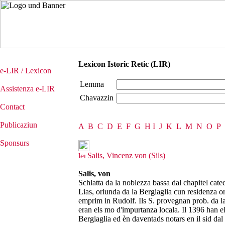
Lexicon Istoric Retic (LIR)
e-LIR / Lexicon
Lemma
Assistenza e-LIR
Chavazzin
Contact
Publicaziun
A
B
C
D
E
F
G
H
I
J
K
L
M
N
O
P
Sponsurs
Salis, Vincenz von (Sils)
Salis, von
Schlatta da la noblezza bassa dal chapitel cated
Lias, oriunda da la Bergiaglia cun residenza or
emprim in Rudolf. Ils S. provegnan prob. da la
eran els mo d'impurtanza locala. Il 1396 han e
Bergiaglia ed èn daventads notars en il sid d