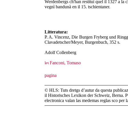
Werdenbergs ch'han restituì quel il 1327 a la cla
vegnì bandunà en il 15. tschientaner.
Litteratura:
P. A. Vincenz, Die Burgen Fryberg und Ringge
Clavadetscher/Meyer, Burgenbuch, 352 s.
Adolf Collenberg
Fanconi, Tomaso
© HLS: Tuts dretgs d’autur da questa publicazi
il Historisches Lexikon der Schweiz, Berna. Pe
electronica valan las medemas reglas sco per 