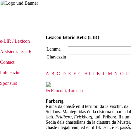
Lexicon Istoric Retic (LIR)
e-LIR / Lexicon
Lemma
Assistenza e-LIR
Chavazzin
Contact
Publicaziun
A
B
C
D
E
F
G
H
I
J
K
L
M
N
O
P
Sponsurs
Fanconi, Tomaso
Farbertg
Ruina da chastè en il territori da la vischn. da 
Schlans. Mantegnidas èn la cisterna e parts d
tsch.
Fridberg,
Frickberg,
tud. Friberg. Il nu
Sedia dals chastellans da la claustra da Mustér.
chastè illegalmain, ed en il 14. tsch. è F. pass