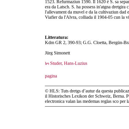
1523. Refurmaziun 1590. Il 1620 è S. sa separ
era da Latsch. S. ha possess in'atgna dretgira ci
l'allevament da muvel e da la cultivaziun dad e
Viafier da l'Alvra, colliada il 1904-05 cun la vi
Litteratura:
Kdm GR 2, 390-93; G.G. Cloetta, Bergün-Bra
Jürg Simonett
Studer, Hans-Luzius
© HLS: Tuts dretgs d’autur da questa publicazi
il Historisches Lexikon der Schweiz, Berna. Pe
electronica valan las medemas reglas sco per 