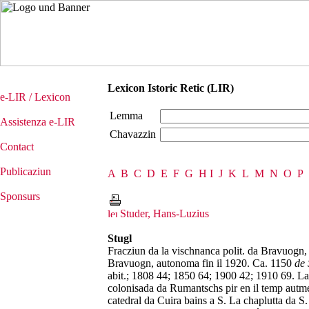
Lexicon Istoric Retic (LIR)
e-LIR / Lexicon
Lemma
Assistenza e-LIR
Chavazzin
Contact
Publicaziun
A
B
C
D
E
F
G
H
I
J
K
L
M
N
O
P
Sponsurs
Studer, Hans-Luzius
Stugl
Fracziun da la vischnanca polit. da Bravuogn, s
Bravuogn, autonoma fin il 1920. Ca. 1150
de 
abit.; 1808 44; 1850 64; 1900 42; 1910 69. La
colonisada da Rumantschs pir en il temp autme
catedral da Cuira bains a S. La chaplutta da S