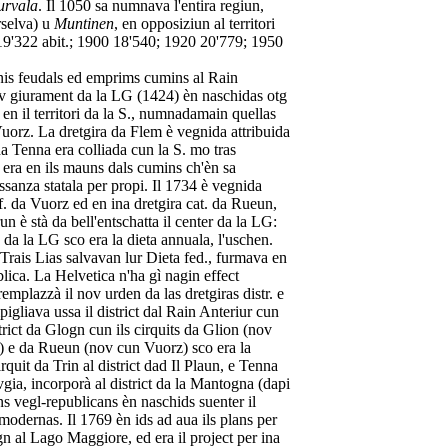
urvala
. Il 1050 sa numnava l'entira regiun,
rselva) u
Muntinen
, en opposiziun al territori
19'322 abit.; 1900 18'540; 1920 20'779; 1950
nis feudals ed emprims cumins al Rain
 nov giurament da la LG (1424) èn naschidas otg
n en il territori da la S., numnadamain quellas
uorz. La dretgira da Flem è vegnida attribuida
da Tenna era colliada cun la S. mo tras
a era en ils mauns dals cumins ch'èn sa
ssanza statala per propi. Il 1734 è vegnida
ef. da Vuorz ed en ina dretgira cat. da Rueun,
n è stà da bell'entschatta il center da la LG:
 da la LG sco era la dieta annuala, l'uschen.
s Trais Lias salvavan lur Dieta fed., furmava en
lica. La Helvetica n'ha gì nagin effect
 remplazzà il nov urden da las dretgiras distr. e
umpigliava ussa il district dal Rain Anteriur cun
trict da Glogn cun ils cirquits da Glion (nov
) e da Rueun (nov cun Vuorz) sco era la
rquit da Trin al district dad Il Plaun, e Tenna
vgia, incorporà al district da la Mantogna (dapi
ns vegl-republicans èn naschids suenter il
modernas. Il 1769 èn ids ad aua ils plans per
n al Lago Maggiore, ed era il project per ina