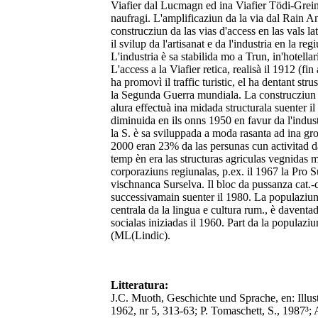
Viafier dal Lucmagn ed ina Viafier Tödi-Greina
naufragi. L'amplificaziun da la via dal Rain Ant
construcziun da las vias d'access en las vals la
il svilup da l'artisanat e da l'industria en la re
L'industria è sa stabilida mo a Trun, in'hotell
L'access a la Viafier retica, realisà il 1912 (f
ha promovì il traffic turistic, el ha dentant str
la Segunda Guerra mundiala. La construcziun 
alura effectuà ina midada structurala suenter il
diminuida en ils onns 1950 en favur da l'indust
la S. è sa sviluppada a moda rasanta ad ina grond
2000 eran 23% da las persunas cun activitad 
temp èn era las structuras agriculas vegnidas 
corporaziuns regiunalas, p.ex. il 1967 la Pro 
vischnanca Surselva. Il bloc da pussanza cat.-c
successivamain suenter il 1980. La populaziun 
centrala da la lingua e cultura rum., è daventa
socialas iniziadas il 1960. Part da la populaz
(ML(Lindic).
Litteratura:
J.C. Muoth, Geschichte und Sprache, en: Illu
1962, nr 5, 313-63; P. Tomaschett, S., 1987³; 