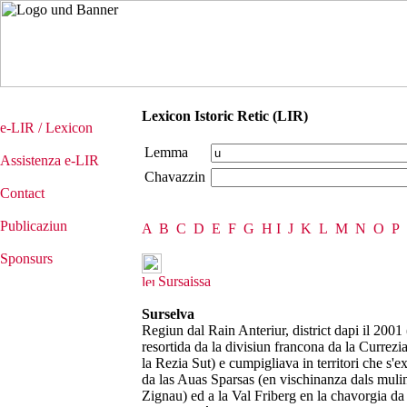
Lexicon Istoric Retic (LIR)
e-LIR / Lexicon
Lemma
Assistenza e-LIR
Chavazzin
Contact
Publicaziun
A
B
C
D
E
F
G
H
I
J
K
L
M
N
O
P
Sponsurs
Sursaissa
Surselva
Regiun dal Rain Anteriur, district dapi il 2001 (
resortida da la divisiun francona da la Currezia
la Rezia Sut) e cumpigliava in territori che s'
da las Auas Sparsas (en vischinanza dals mulins
Zignau) ed a la Val Friberg en la chavorgia da