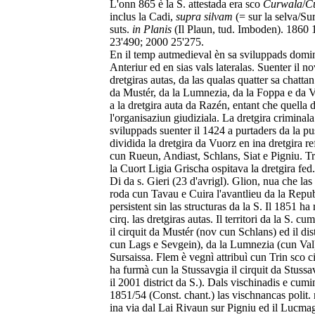
L'onn 865 è la S. attestada era sco
Curwala
/
C
inclus la Cadi,
supra silvam
(= sur la selva/Su
suts.
in Planis
(Il Plaun, tud. Imboden). 1860 
23'490; 2000 25'275.
En il temp autmedieval èn sa sviluppads domi
Anteriur ed en sias vals lateralas. Suenter il
dretgiras autas, da las qualas quatter sa chatta
da Mustér, da la Lumnezia, da la Foppa e da V
a la dretgira auta da Razén, entant che quella 
l'organisaziun giudiziala. La dretgira criminal
sviluppads suenter il 1424 a purtaders da la pu
dividida la dretgira da Vuorz en ina dretgira r
cun Rueun, Andiast, Schlans, Siat e Pigniu. Tru
la Cuort Ligia Grischa ospitava la dretgira fed.
Di da s. Gieri (23 d'avrigl). Glion, nua che la
roda cun Tavau e Cuira l'avantlieu da la Repub
persistent sin las structuras da la S. Il 1851 ha
cirq. las dretgiras autas. Il territori da la S. c
il cirquit da Mustér (nov cun Schlans) ed il dis
cun Lags e Sevgein), da la Lumnezia (cun Val
Sursaissa. Flem è vegnì attribuì cun Trin sco ci
ha furmà cun la Stussavgia il cirquit da Stussa
il 2001 district da S.). Dals vischinadis e cumi
1851/54 (Const. chant.) las vischnancas polit. 
ina via dal Lai Rivaun sur Pigniu ed il Lucmag