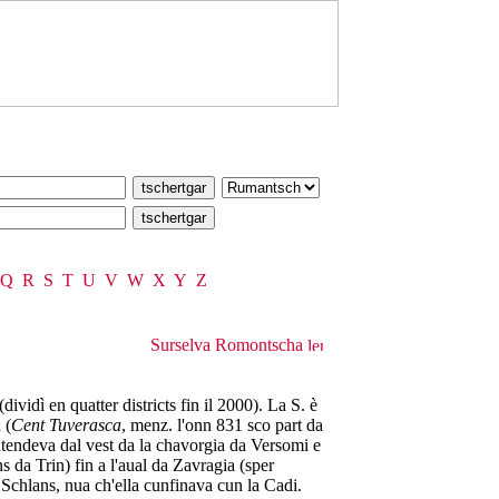
Q
R
S
T
U
V
W
X
Y
Z
Surselva Romontscha
dividì en quatter districts fin il 2000). La S. è
 (
Cent Tuverasca
, menz. l'onn 831 sco part da
extendeva dal vest da la chavorgia da Versomi e
 da Trin) fin a l'aual da Zavragia (sper
 Schlans, nua ch'ella cunfinava cun la Cadi.