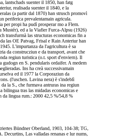
, lantschads suenter il 1850, han fatg
eriur, realisada suenter il 1840, e la
teralas (a partir dal 1870) han strusch promovì
giun periferica prevalentamain agricula.
aria per propi ha pudì prosperar mo a Flem.
in a Mustér), ed a la Viafier Furca-Alpsu (1926)
usch transfurmà las structuras economicas fin a
da las OE Patvag, Frisal e Rain Anteriur han
 1945. L'impurtanza da l'agricultura è sa
ria da construcziun e da transport, avant che
a regiun turistica (o.t. sport d'enviern). Il
da gudogn en S. pendularis ordaifer. A medem
meglieradas. Ins ha creà successivamain
Surselva ed il 1977 la Corporaziun da
ons. (l'uschen. Lavina nera) è s'indeblì
da la S., che furmava antruras ina regiun
da bilingua tras las midadas economicas e
iun da lingua rum.: 2000 42,5 %/54,8 %
striertes Bündner Oberland, 1903, 104-38; TG,
A. Decurtins, Las valladas renanas e lur nums,