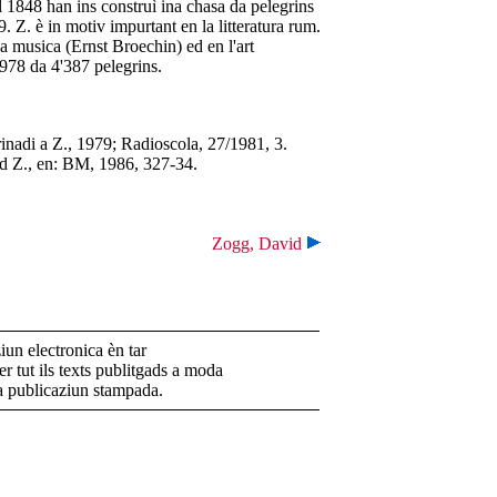
 1848 han ins construì ina chasa da pelegrins
. Z. è in motiv impurtant en la litteratura rum.
a musica (Ernst Broechin) ed en l'art
1978 da 4'387 pelegrins.
adi a Z., 1979; Radioscola, 27/1981, 3.
nd Z., en: BM, 1986, 327-34.
Zogg, David
un electronica èn tar
r tut ils texts publitgads a moda
la publicaziun stampada.