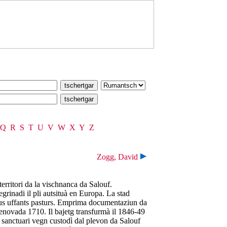
Q
R
S
T
U
V
W
X
Y
Z
Zogg, David
erritori da la vischnanca da Salouf.
grinadi il pli autsituà en Europa. La stad
us uffants pasturs. Emprima documentaziun da
renovada 1710. Il bajetg transfurmà il 1846-49
Il sanctuari vegn custodì dal plevon da Salouf