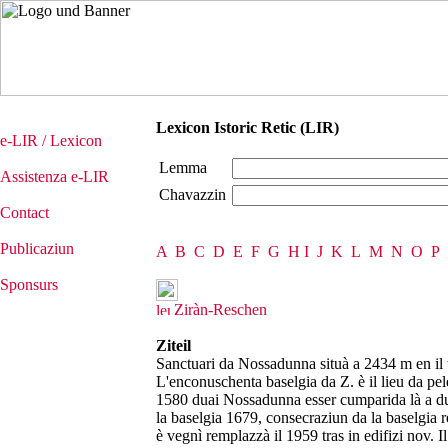
Lexicon Istoric Retic (LIR)
e-LIR / Lexicon
Lemma
Assistenza e-LIR
Chavazzin
Contact
Publicaziun
A
B
C
D
E
F
G
H
I
J
K
L
M
N
O
P
Sponsurs
Ziràn-Reschen
Ziteil
Sanctuari da Nossadunna situà a 2434 m en il t
L'enconuschenta baselgia da Z. è il lieu da pele
1580 duai Nossadunna esser cumparida là a d
la baselgia 1679, consecraziun da la baselgia 
è vegnì remplazzà il 1959 tras in edifizi nov. 