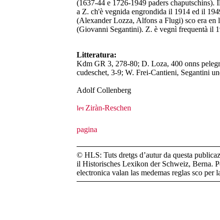
(1637-44 e 1726-1949 paders chaputschins). Il
a Z. ch'è vegnida engrondida il 1914 ed il 1949
(Alexander Lozza, Alfons a Flugi) sco era en l
(Giovanni Segantini). Z. è vegnì frequentà il 
Litteratura:
Kdm GR 3, 278-80; D. Loza, 400 onns pelegrin
cudeschet, 3-9; W. Frei-Cantieni, Segantini u
Adolf Collenberg
Ziràn-Reschen
© HLS: Tuts dretgs d’autur da questa publicazi
il Historisches Lexikon der Schweiz, Berna. Pe
electronica valan las medemas reglas sco per 