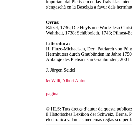
impurtant dal Pietissem en las Trais Lias inten
s'engaschà en la Baselgia a favur dals herrnhu
Ovras:
Rätzel, 1736; Die Heylsame Worte Jesu Christ
Wahrheit, 1738; Schibboleth, 1743; Pfingst-E
Litteratura:
H. Finze-Michaelsen, Der "Patriarch von Pünd
Herrnhuters durch Graubünden im Jahre 1750, 
Anfänge des Pietismus in Graubünden, 2001.
J. Jürgen Seidel
Willi, Albert Anton
© HLS: Tuts dretgs d’autur da questa publicazi
il Historisches Lexikon der Schweiz, Berna. Pe
electronica valan las medemas reglas sco per 