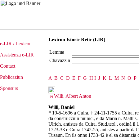
Lexicon Istoric Retic (LIR)
e-LIR / Lexicon
Lemma
Assistenza e-LIR
Chavazzin
Contact
Publicaziun
A
B
C
D
E
F
G
H
I
J
K
L
M
N
O
P
Sponsurs
Willi, Albert Anton
Willi, Daniel
* 19-5-1696 a Cuira, † 24-11-1755 a Cuira, re
da construcziun munic., e da Maria n. Mathis.
Ulrich, antistes da Cuira. Stud.teol., ordinà 
1723-33 e Cuira 1742-55, antistes a partir dal
Tusaun. En ils onns 1733-42 è el sa distanzià d