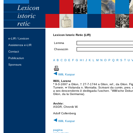
Lexicon Istoric Retic (LIR)
e-LIR / Lexicon
Lemma
Assistenza e-LIR
Chavazzin
Contact
Publicaziun
A
B
C
D
E
F
G
H
I
J
K
L
M
N
O
P
Q
R
S
T
U
Sponsurs
Willi, Kaspar
Willi, Lorenz
* 9-3-1697 a Glion, † 27-7-1744 a Glion, ref., da Glion. 
Tumein. ∞ Violanda n. Montalta. Scrivant da cumin, pres. 
a ses descendents è deditgada l'uschen. "Willi'sche Dok
Glion, da la Germania).
Archiv:
ASGR, Chronik W.
Adolf Collenberg
Willi, Kaspar