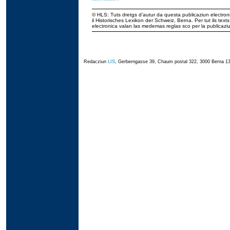
© HLS: Tuts dretgs d’autur da questa publicaziun electroni
il Historisches Lexikon der Schweiz, Berna. Per tut ils tex
electronica valan las medemas reglas sco per la publicaz
Redacziun
LIS
, Gerberngasse 39, Chaum postal 322, 3000 Berna 13,