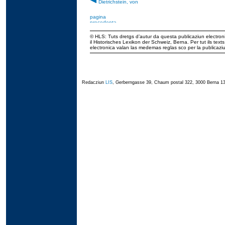
Dietrichstein, von
© HLS: Tuts dretgs d’autur da questa publicaziun electroni
il Historisches Lexikon der Schweiz, Berna. Per tut ils tex
electronica valan las medemas reglas sco per la publicaz
Redacziun
LIS
, Gerberngasse 39, Chaum postal 322, 3000 Berna 13,