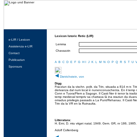
Lexicon Istoric Retic (LIR)
e-LIR / Lexicon
Lemma
Assistenza e-LIR
Chavazzin
Contact
Publicaziun
A
B
C
D
E
F
G
H
I
J
K
L
M
N
O
P
Q
R
S
T
U
Sponsurs
Dietrichstein, von
Digg
Fracziun da la vischn. polit. da Trin, situada a 814 m tr. Tr
derivanza dal num local è nunenconuschenta. En il temp me
Conn e Tuora/Flem a Sagogn. Il Casti Ner è tenor la tradiz
temp medieval tempriv sa chattava là ina staziun da duana, 
omadus privilegis passads a La Punt/Rehanau. Il Casti Ner
Trin da la VR en la Ruinaulta.
Litteratura:
H. Erni, D. miu vitget natal, 1949; Gem. GR, nr 186, 1985.
Adolf Collenberg