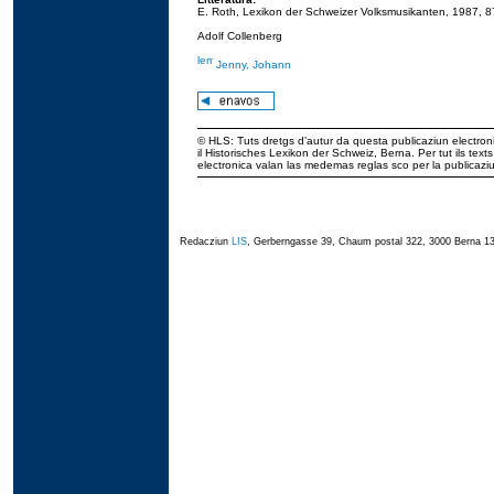
E. Roth, Lexikon der Schweizer Volksmusikanten, 1987, 8
Adolf Collenberg
Jenny, Johann
© HLS: Tuts dretgs d’autur da questa publicaziun electroni
il Historisches Lexikon der Schweiz, Berna. Per tut ils tex
electronica valan las medemas reglas sco per la publicaz
Redacziun
LIS
, Gerberngasse 39, Chaum postal 322, 3000 Berna 13,