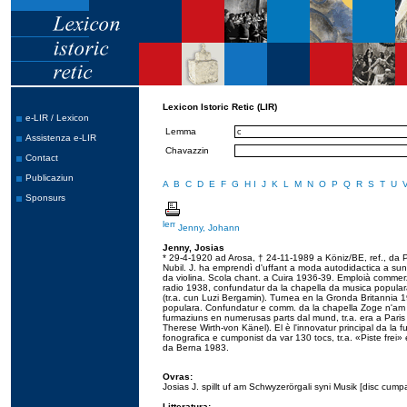
Lexicon Istoric Retic (LIR)
e-LIR / Lexicon
Lemma
Assistenza e-LIR
Chavazzin
Contact
Publicaziun
A
B
C
D
E
F
G
H
I
J
K
L
M
N
O
P
Q
R
S
T
U
Sponsurs
Jenny, Johann
Jenny, Josias
* 29-4-1920 ad Arosa, † 24-11-1989 a Köniz/BE, ref., da Pra
Nubil. J. ha emprendì d'uffant a moda autodidactica a sun
da violina. Scola chant. a Cuira 1936-39. Emploià commerz
radio 1938, confundatur da la chapella da musica populara
(tr.a. cun Luzi Bergamin). Turnea en la Gronda Britannia 1
populara. Confundatur e comm. da la chapella Zoge n'am Bo
furmaziuns en numerusas parts dal mund, tr.a. era a Paris
Therese Wirth-von Känel). El è l'innovatur principal da la 
fonografica e cumponist da var 130 tocs, tr.a. «Piste frei
da Berna 1983.
Ovras:
Josias J. spillt uf am Schwyzerörgali syni Musik [disc cump
Litteratura: