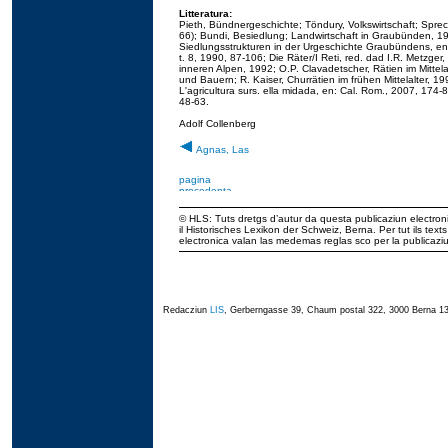
Litteratura:
Pieth, Bündnergeschichte; Töndury, Volkswirtschaft; Spre
66); Bundi, Besiedlung; Landwirtschaft in Graubünden, 
Siedlungsstrukturen in der Urgeschichte Graubündens, en
t. 8, 1990, 87-106; Die Räter/I Reti, red. dad I.R. Metzger
inneren Alpen, 1992; O.P. Clavadetscher, Rätien im Mittela
und Bauern; R. Kaiser, Churrätien im frühen Mittelalter, 1
L'agricultura surs. ella midada, en: Cal. Rom., 2007, 174
48-63.
Adolf Collenberg
Agnas, Las
© HLS: Tuts dretgs d’autur da questa publicaziun electroni
il Historisches Lexikon der Schweiz, Berna. Per tut ils tex
electronica valan las medemas reglas sco per la publicaz
Redacziun
LIS
, Gerberngasse 39, Chaum postal 322, 3000 Berna 13,