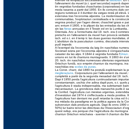
intensiv ha remplazzà successivamain la
sauaziun
. En 
l'allevament da muvel (o.t. quel secundar) superà dapertu
èn vegnidas fundadas chascharias (corporativas) en las
moda rasanta a partir dal 1950. En ils conturns dals cen
regiuns turisticas è il dumber da vatgas restà pli elevà.
extensiva tras l'economia alpestra. La modernisaziun da 
communablas, l'explotaziun centralisada e la construczi
vegniva producì per l'agen diever, chaschiel grass e p
anc enturn il 1800, e la plipart da las entradas da las 
sin las
fieras
annualas en il Tessin ed en la Lumbardia, al
Orientala. Anc a l'entschatta dal 19. tsch. era il commer
pretschs en l'allevament da muvel han provocà veritabla
tsch. ed o.t. en il temp tr. las duas guerras mundialas, 
L'aboliziun da la pasculaziun cumina, discutada intensi
pudì impedir.
A l'exempel da l'economia da latg èn naschidas numerus
Societad svizra per l'economia alpestra è s'engaschada
cataster da las alps. Il 1844 è vegnida fundada l'
Uniun 
uniuns en tut ils chantuns muntagnards. Il 1863 èn s'unid
20. tsch. èn naschidas numerusas ulteriuras organisaziun
Grischun fundà, sco emprim chantun da muntogna, ina s
naschidas era
scolas da puras
.
La Const. chant. dal 1880 ha postulà explicitamain la pr
meglieraziuns
. Corporaziuns per l'allevament da muvel, 
cumplettà a partir da la segunda mesadad dal 19. tsch. l
Dapi il 1950 perda l'agricultura cuntinuadamain impur
constantamain, uschia che adina dapli purs, o.t. quels pl
l'agricultura è stada indispensabla, ma sulettamain bain
mecanisaziun. La grondezza dals manaschis purils è sa 
la Confed. l'agricultura cun mesiras urgentas, extendidas
d'investiziun dal 1974 è s'effectuada a moda positiva. Il
l'agricultura han dentant mo pudì retardar la crisa ed il
ina midada da paradigma en la politica agrara da la Co
subvenziun dals products agriculs. Dapi ils onns 1990
50%) lur bains tenor las directivas da l'Associaziun d'org
quest svilup, era perquai che l'agricultura da muntogna 
chantun Grischun retschaiva - suenter il chantun da Bern