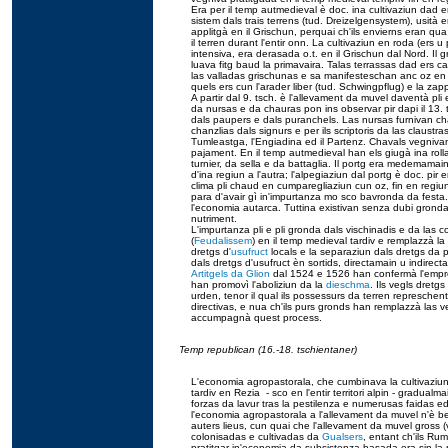
Era per il temp autmedieval è doc. ina cultivaziun dad er
sistem dals trais terrens (tud. Dreizelgensystem), usità
applitgà en il Grischun, perquai ch'ils envierns eran qu
il terren durant l'entir onn. La cultivaziun en roda (ers 
intensiva, era derasada o.t. en il Grischun dal Nord. Il
luava fitg baud la primavaira. Talas terrassas dad ers ca
las valladas grischunas e sa manifesteschan anc oz en 
quels ers cun l'arader liber (tud. Schwingpflug) e la zapp
A partir dal 9. tsch. è l'allevament da muvel daventà pli 
da nursas e da chauras pon ins observar pir dapi il 13. 
dals paupers e dals puranchels. Las nursas furnivan ch
chanzlias dals signurs e per ils scriptoris da las claustr
Tumleastga, l'Engiadina ed il Partenz. Chavals vegniva
pajament. En il temp autmedieval han els giugà ina roll
turnier, da sella e da battaglia. Il portg era medemama
d'ina regiun a l'autra; l'alpegiaziun dal portg è doc. pir 
clima pli chaud en cumparegliaziun cun oz, fin en regiun
para d'avair gì in'impurtanza mo sco bavronda da festa
l'economia autarca. Tuttina existivan senza dubi grondas
nutriment.
L'impurtanza pli e pli gronda dals vischinadis e da las 
(
Feudalissem
) en il temp medieval tardiv e remplazzà la
dretgs d'
usufruct
locals e la separaziun dals dretgs da p
dals dretgs d'usufruct èn sortids, directamain u indirect
Artitgels da Glion
dal 1524 e 1526 han confermà l'empres
han promovì l'aboliziun da la
dieschma
. Ils vegls dretgs
urden, tenor il qual ils possessurs da terren represchen
directivas, e nua ch'ils purs gronds han remplazzà las 
accumpagnà quest process.
Temp republican (16.-18. tschientaner)
L'economia agropastorala, che cumbinava la cultivaziun
tardiv en Rezia - sco en l'entir territori alpin - gradua
forzas da lavur tras la pestilenza e numerusas faidas ed
l'economia agropastorala a l'allevament da muvel n'è b
auters lieus, cun quai che l'allevament da muvel gross 
colonisadas e cultivadas da
Gualsers
, entant ch'ils Ru
pratitgar in'economia da subsistenza basada era sin la