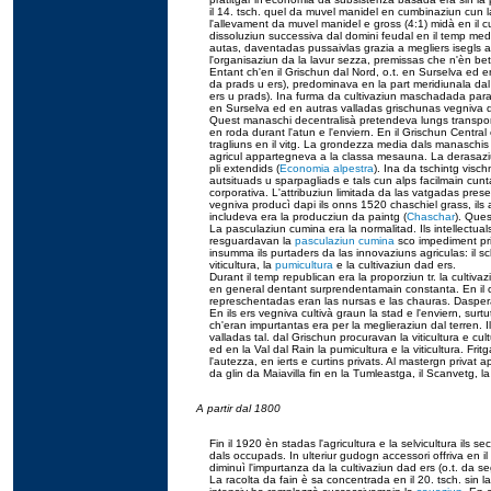
il 14. tsch. quel da muvel manidel en cumbinaziun cun la 
l'allevament da muvel manidel e gross (4:1) midà en il cun
dissoluziun successiva dal domini feudal en il temp mediev
autas, daventadas pussaivlas grazia a megliers isegls ag
l'organisaziun da la lavur sezza, premissas che n'èn b
Entant ch'en il Grischun dal Nord, o.t. en Surselva ed en
da prads u ers), predominava en la part meridiunala da
ers u prads). Ina furma da cultivaziun maschadada para
en Surselva ed en autras valladas grischunas vegniva de
Quest manaschi decentralisà pretendeva lungs transports
en roda durant l'atun e l'enviern. En il Grischun Central 
tragliuns en il vitg. La grondezza media dals manaschis p
agricul appartegneva a la classa mesauna. La derasaziu
pli extendids (
Economia alpestra
). Ina da tschintg visch
autsituads u sparpagliads e tals cun alps facilmain cu
corporativa. L'attribuziun limitada da las vatgadas prese
vegniva producì dapi ils onns 1520 chaschiel grass, ils
includeva era la producziun da paintg (
Chaschar
). Ques
La pasculaziun cumina era la normalitad. Ils intellectuals 
resguardavan la
pasculaziun cumina
sco impediment prin
insumma ils purtaders da las innovaziuns agriculas: il s
viticultura, la
pumicultura
e la cultivaziun dad ers.
Durant il temp republican era la proporziun tr. la cultivaz
en general dentant surprendentamain constanta. En il 
represchentadas eran las nursas e las chauras. Daspera
En ils ers vegniva cultivà graun la stad e l'enviern, su
ch'eran impurtantas era per la meglieraziun dal terren. I
valladas tal. dal Grischun procuravan la viticultura e c
ed en la Val dal Rain la pumicultura e la viticultura. Fri
l'autezza, en ierts e curtins privats. Al mastergn priva
da glin da Maiavilla fin en la Tumleastga, il Scanvetg, l
A partir dal 1800
Fin il 1920 èn stadas l'agricultura e la selvicultura ils 
dals occupads. In ulteriur gudogn accessori offriva en il 2
diminuì l'impurtanza da la cultivaziun dad ers (o.t. da se
La racolta da fain è sa concentrada en il 20. tsch. sin 