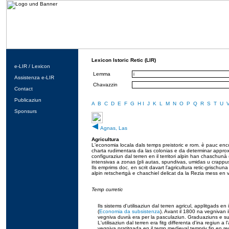
Lexicon Istoric Retic (LIR)
e-LIR / Lexicon
Lemma
Assistenza e-LIR
Chavazzin
Contact
Publicaziun
A
B
C
D
E
F
G
H
I
J
K
L
M
N
O
P
Q
R
S
T
U
Sponsurs
Agnas, Las
Agricultura
L'economia locala dals temps preistoric e rom. è pauc enc
charta rudimentara da las colonias e da determinar approxim
configuraziun dal terren en il territori alpin han chaschunà
intensivas a zonas (pli autas, spundivas, umidas u crappusa
Ils emprims doc. en scrit davart l'agricultura retic-grisc
alpin retschertgà e chaschiel delicat da la Rezia mess en 
Temp curretic
Ils sistems d'utilisaziun dal terren agricul, applitgads 
(
Economia da subsistenza
). Avant il 1800 na vegnivan i
vegniva duvrà era per la pasculaziun. Graduaziuns e sup
L'utilisaziun dal terren era fitg differenta d'ina regiun a l
vegniva pratitgada en il temp medieval tempriv fin en re