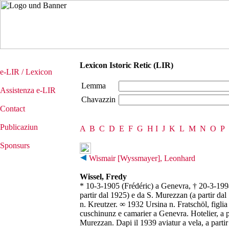
Lexicon Istoric Retic (LIR)
e-LIR / Lexicon
Lemma
Assistenza e-LIR
Chavazzin
Contact
Publicaziun
A
B
C
D
E
F
G
H
I
J
K
L
M
N
O
P
Sponsurs
Wismair [Wyssmayer], Leonhard
Wissel, Fredy
* 10-3-1905 (Frédéric) a Genevra, † 20-3-1994
partir dal 1925) e da S. Murezzan (a partir dal
n. Kreutzer. ∞ 1932 Ursina n. Fratschöl, figl
cuschinunz e camarier a Genevra. Hotelier, a p
Murezzan. Dapi il 1939 aviatur a vela, a partir