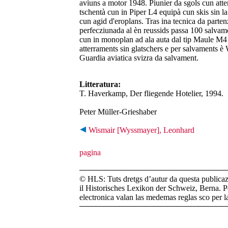
aviuns a motor 1948. Piunier da sgols cun atter
tschentà cun in Piper L4 equipà cun skis sin l
cun agid d'eroplans. Tras ina tecnica da parten
perfecziunada al èn reussids passa 100 salvam
cun in monoplan ad ala auta dal tip Maule M4 a
atterraments sin glatschers e per salvaments è 
Guardia aviatica svizra da salvament.
Litteratura:
T. Haverkamp, Der fliegende Hotelier, 1994.
Peter Müller-Grieshaber
Wismair [Wyssmayer], Leonhard
© HLS: Tuts dretgs d’autur da questa publicazi
il Historisches Lexikon der Schweiz, Berna. Pe
electronica valan las medemas reglas sco per 