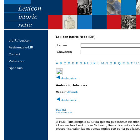
Lexicon Istoric Retic (LIR)
e-LIR / Lexicon
Lemma
Assistenza e-LIR
Chavazzin
Contact
Publicaziun
A
B
C
D
E
F
G
H
I
J
K
L
M
N
O
P
Q
R
S
T
U
Sponsurs
Ambrosius
Ambundii, Johannes
Vesair:
Abundi
Ambrosius
© HLS: Tuts dretgs d’autur da questa publicaziun electroni
il Historisches Lexikon der Schweiz, Berna. Per tut ils tex
electronica valan las medemas reglas sco per la publicaz