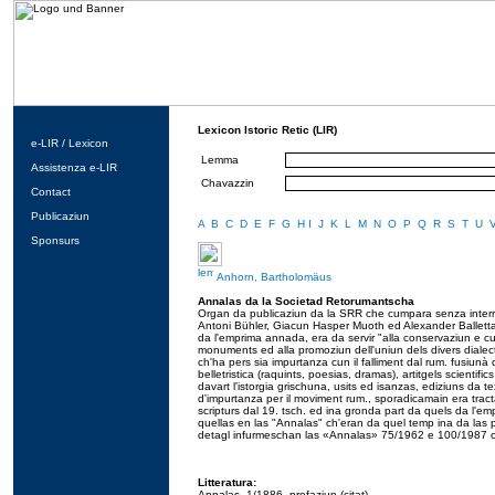
Lexicon Istoric Retic (LIR)
e-LIR / Lexicon
Lemma
Assistenza e-LIR
Chavazzin
Contact
Publicaziun
A
B
C
D
E
F
G
H
I
J
K
L
M
N
O
P
Q
R
S
T
U
Sponsurs
Anhorn, Bartholomäus
Annalas da la Societad Retorumantscha
Organ da publicaziun da la SRR che cumpara senza interru
Antoni Bühler, Giacun Hasper Muoth ed Alexander Balletta. 
da l'emprima annada, era da servir "alla conservaziun e cu
monuments ed alla promoziun dell'uniun dels divers dialect
ch'ha pers sia impurtanza cun il falliment dal rum. fusiunà
belletristica (raquints, poesias, dramas), artitgels scientifics
davart l'istorgia grischuna, usits ed isanzas, ediziuns da 
d'impurtanza per il moviment rum., sporadicamain era tractat
scripturs dal 19. tsch. ed ina gronda part da quels da l'e
quellas en las "Annalas" ch'eran da quel temp ina da las 
detagl infurmeschan las «Annalas» 75/1962 e 100/1987 cun 
Litteratura:
Annalas, 1/1886, prefaziun (citat).