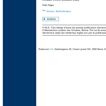
Felix Giger
Anhorn, Bartholomäus
© HLS: Tuts dretgs d’autur da questa publicaziun electroni
il Historisches Lexikon der Schweiz, Berna. Per tut ils tex
electronica valan las medemas reglas sco per la publicaz
Redacziun
LIS
, Gerberngasse 39, Chaum postal 322, 3000 Berna 13,