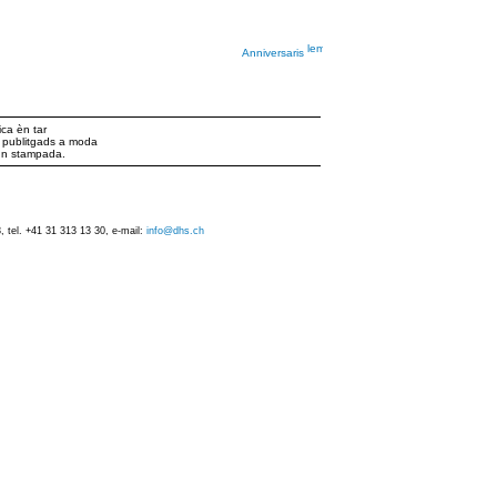
Anniversaris
ca èn tar
ts publitgads a moda
iun stampada.
 tel. +41 31 313 13 30, e-mail:
info@dhs.ch