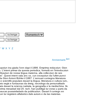
V
W
X
Y
Z
Anniversaris
pziun ina giada l'onn dapi il 1886. Emprima redacziun: Gion
L'intent primar da questa periodica, formulà en l'introducziun
ltivaziun de nossa lingua materna, alla collecziun de ses
s". Quest intent vala anc oz, cun excepziun da l'ultim punct
 da Gion Antoni Bühler il 1887. L'annuari cuntegna litteratura
 e scientific-populars davart la lingua, litteratura e cultura rum.,
texts vegls e funtaunas da dretg, necrologs da persunalitads
s davart la scienza natirala, la geografia e la medischina. Ils
mprima mesadad dal 20. tsch. han publitgà lur ovras u parts da
paucas pussaivladads da publicaziun. Davart il cuntegn en
lur registers alfabetics dals auturs e da las materias.