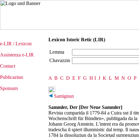
Lexicon Istoric Retic (LIR)
e-LIR / Lexicon
Lemma
Assistenza e-LIR
Chavazzin
Contact
Publicaziun
A
B
C
D
E
F
G
H
I
J
K
L
M
N
O
P
Sponsurs
Samignun
Sammler, Der [Der Neue Sammler]
Revista cumparida il 1779-84 a Cuira sut il t
Wochenschrift für Bündten», publitgada da la S
Johann Georg Amstein. L'intent era da promover
tradescha il spiert illuministic dal temp. Il nau
1784 la dissoluziun da la Societad surmenziunada