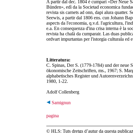
A partir dal dec. 1804 è cumparì «Der Neue S
Bünden», edì da la Societad economica fundad
revista sis carnets ad onn, dapi alura quatter. 
Seewis, a partir dal 1806 ens. cun Johann Bapti
aspects da l'economia, q.v.d. l'agricultura, l'in
e.a. En consequenza d'ina crisa interna è la soc
revista ha chalà da cumparair. Las duas public
ordvart impurtantas per l'istorgia culturala ed
Litteratura:
C. Spinas, Der S. (1779-1784) und der neue S
ökonomische Zeitschriften, ms., 1967; S. Mar
alphabetisches Register und Autorenverzeichni
1980, 1-22.
Adolf Collenberg
Samignun
© HLS: Tuts dretgs d’autur da questa publicazi