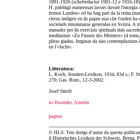
1891-1926 (schefredactur 1901-12 e 1916-18). 
H. publitgà numerusas lavurs davart l'istorgia 
fernen Landen» ed ha fatg part da la redacziun
clerus indigen en ils pajais nua che l'urden ha
societads missiunaras generalas en Svizra. A me
manader per ils exercizis spirituals dals sacerd
meditaziun «Zu Füssen des Meisters» (4 toms, 
pliras giadas. Intginas da sias contemplaziun
en l'«Ischi».
Litteratura:
L. Koch, Jesuiten-Lexikon, 1934, 834 s.; F. S
270; Gas. Rom., 12-3-2002.
Josef Stierli
Huonder, Anselm
© HLS: Tuts dretgs d’autur da questa publicazi
il Historisches Lexikon der Schweiz, Berna. Pe