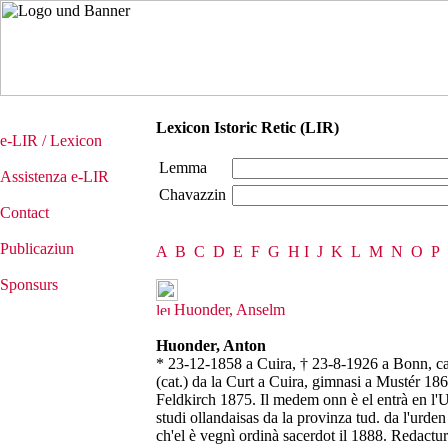
Lexicon Istoric Retic (LIR)
e-LIR / Lexicon
Lemma
Assistenza e-LIR
Chavazzin
Contact
Publicaziun
A
B
C
D
E
F
G
H
I
J
K
L
M
N
O
P
Sponsurs
Huonder, Anselm
Huonder, Anton
* 23-12-1858 a Cuira, † 23-8-1926 a Bonn, cat
(cat.) da la Curt a Cuira, gimnasi a Mustér 1
Feldkirch 1875. Il medem onn è el entrà en l'U
studi ollandaisas da la provinza tud. da l'urde
ch'el è vegnì ordinà sacerdot il 1888. Redactu