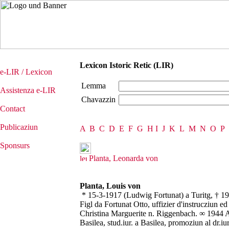
Lexicon Istoric Retic (LIR)
e-LIR / Lexicon
Lemma
Assistenza e-LIR
Chavazzin
Contact
Publicaziun
A
B
C
D
E
F
G
H
I
J
K
L
M
N
O
P
Sponsurs
Planta, Leonarda von
Planta, Louis von
* 15-3-1917 (Ludwig Fortunat) a Turitg, † 19-
Figl da Fortunat Otto, uffizier d'instrucziun ed i
Christina Marguerite n. Riggenbach. ∞ 1944 
Basilea, stud.iur. a Basilea, promoziun al dr.i