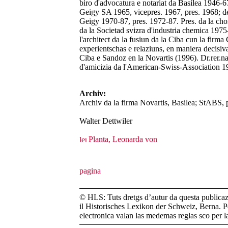
biro d'advocatura e notariat da Basilea 1946-6
Geigy SA 1965, vicepres. 1967, pres. 1968; del
Geigy 1970-87, pres. 1972-87. Pres. da la ch
da la Societad svizra d'industria chemica 1975-
l'architect da la fusiun da la Ciba cun la firma 
experientschas e relaziuns, en maniera decisiva
Ciba e Sandoz en la Novartis (1996). Dr.rer.na
d'amicizia da l'American-Swiss-Association 1
Archiv:
Archiv da la firma Novartis, Basilea; StABS, p
Walter Dettwiler
Planta, Leonarda von
© HLS: Tuts dretgs d’autur da questa publicazi
il Historisches Lexikon der Schweiz, Berna. Pe
electronica valan las medemas reglas sco per 