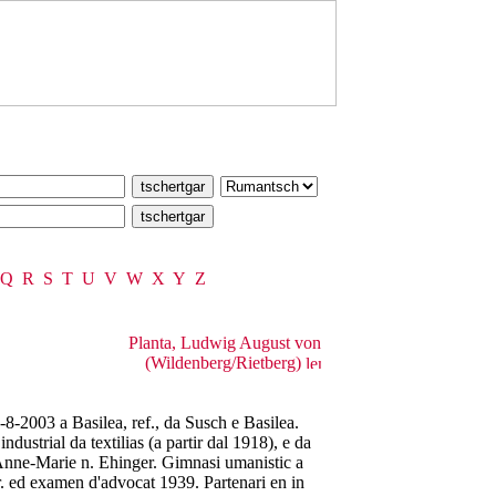
Q
R
S
T
U
V
W
X
Y
Z
Planta, Ludwig August von
(Wildenberg/Rietberg)
8-2003 a Basilea, ref., da Susch e Basilea.
ndustrial da textilias (a partir dal 1918), e da
Anne-Marie n. Ehinger. Gimnasi umanistic a
ur. ed examen d'advocat 1939. Partenari en in