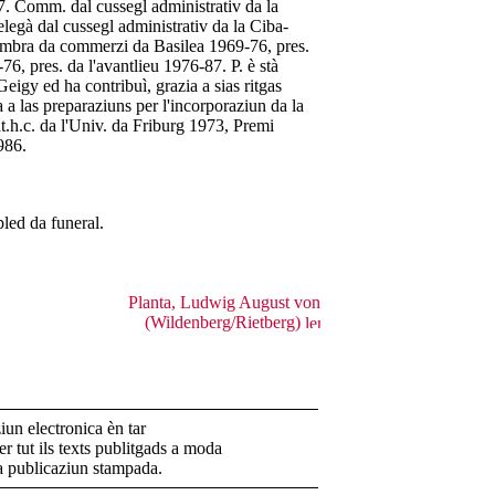
7. Comm. dal cussegl administrativ da la
egà dal cussegl administrativ da la Ciba-
ombra da commerzi da Basilea 1969-76, pres.
76, pres. da l'avantlieu 1976-87. P. è stà
Geigy ed ha contribuì, grazia a sias ritgas
 a las preparaziuns per l'incorporaziun da la
t.h.c. da l'Univ. da Friburg 1973, Premi
986.
led da funeral.
Planta, Ludwig August von
(Wildenberg/Rietberg)
un electronica èn tar
r tut ils texts publitgads a moda
la publicaziun stampada.